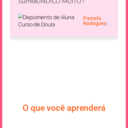
ITO !
resolvidos da melhor f
prejuízos. Desde a ADM 
prof sem palavras. Som
Pamela
Rodrigues
agradeço.
Juliana de Paula
O que você aprenderá